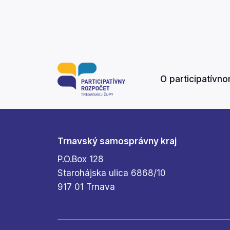
O participatívn
Trnavský samosprávny kraj
P.O.Box 128
Starohájska ulica 6868/10
917 01 Trnava